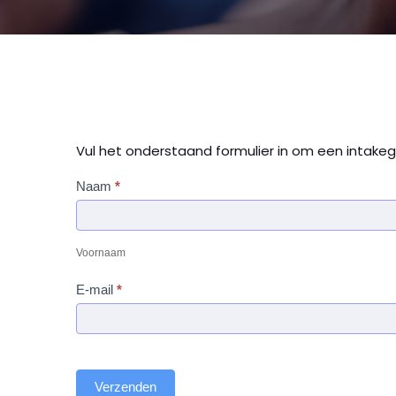
Vul het onderstaand formulier in om een intakeg
Intakegesprek
Naam
I
*
aanvragen
n
Voornaam
d
i
Voornaam
e
E-mail
*
n
j
e
e
e
Verzenden